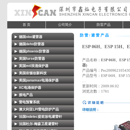
首 页
公司简介
防雷产品
防 雷 / 避 雷 产 品
德国obo避雷器
德国dehn防雷器
- 德国obo电源防雷器
ESP 06H、ESP 15H
德国phoenix防雷器
- 德国dehn电源防雷器
- 德国obo信号防雷器
英国furse防雷器
- 电源系统的电涌保护
产品名称：
ESP 06H、ESP
- 德国dehn信号防雷器
器)
英国mtl浪涌保护器
-英国furse esp 电源防雷器
- 测量、控制和调节技术的电涌保护
- 德国dehn防雷箱
产品编号：Pro20096210543
美国依顿创新科技
- 英国mtl数据和信号电涌保护
- 英国furse esp 信号防雷器
产品型号：ESP 06H、ESP 1
- 信息技术和电信系统的电涌保护
- 德国dehn防雷器其它产品
美国panamax电涌保护器
…
- pte/ptx系列电涌保护器
- 英国mtl现场总线电涌保护
- 英国furse furseweld放热焊接
- 同轴传输系统的电涌保护
更新时间：2009.06.02
XC电涌保护器
- 浪涌保护器简介
- 英国mtl交流电源保护
浏览次数：1761
接地产品
- 供电系统电涌保护器
- 过压保护器-max6
- 英国mtl电信领域电涌保护
雷电预警系统
- 电解离子接地极
- 信息系统电涌保护器
- 电涌抑制器-towermax ksu
- 英国mtl其它综合保护
澳大利亚LPI雷电防护产品
详细说明：
- lpi雷电监控及预警系统MK Ⅲ
- etc接地模块器
- 天馈系统电涌保护器
- 为什么选用电涌保护器
法国indelec提前放电避雷针
- lpi直接雷击保护产品
- boltek闪电探测系统
- 降阻剂
- 组合式电涌保护器
法国杜尔-梅森卫星避雷针
- indelec(易敌雷)提前放电避雷针
- lpi接地产品
- 猎雷者II雷电预警系统
- 防雷辅件