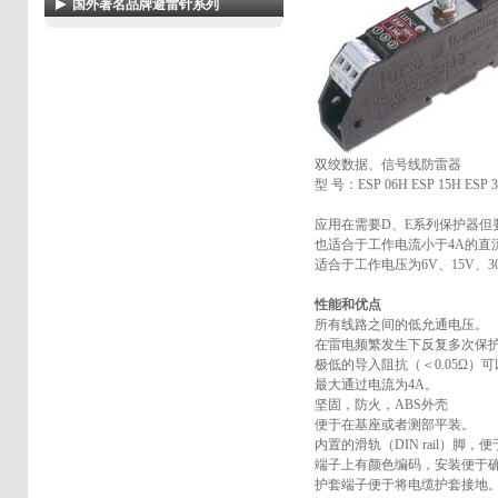
国外著名品牌避雷针系列
+
+
- indelec避雷针保护半径表
- 法国(杜尔-梅森) 卫星
【satelit
】提
- lpi电力浪涌及瞬态保护
前放电避雷针
- 西班牙(阿波罗)apollo主动式避雷针
- indelec避雷针真实环境下实验
- lpi电信和数据保护产品
- 法国(杜尔-梅森) 卫星【satelit3】光电
- 西班牙ingesco早期放电避雷针
避雷针
- 西班牙nimbus提前放电(ese)避雷针
- 法国topike（矛头牌）放电式避雷针
双绞数据、信号线防雷器
- 法国vega提前放电式避雷针
型 号：ESP 06H ESP 15H ESP 3
- 法国if3预放电避雷针
应用在需要D、E系列保护器但
- 法国富兰克林避雷针 saint-elme acti
也适合于工作电流小于4A的直
ve 1d/2d
适合于工作电压为6V、15V、3
- 奥地利schirtec提前放电式避雷针
性能和优点
- 意大利gemini atr先导放电避雷针
所有线路之间的低允通电压。
在雷电频繁发生下反复多次保
- leader领导者ese预放电避雷针
极低的导入阻抗（＜0.05Ω
- 美国eritech(艾力高)提前放电式避雷
最大通过电流为4A。
针
坚固，防火，ABS外壳
便于在基座或者测部平装。
内置的滑轨（DIN rail）脚
端子上有颜色编码，安装便于
护套端子便于将电缆护套接地