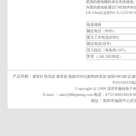
坚固的接地螺栓保证有效接地
内置的接地板通过CME组件的
UK Oftel认证的NS /G/1235/W/1
电器规格
额定电压（RMS）
最大工作电流(RMS)
额定电流(信号)
导入阻抗（每条线±10%）
带宽（-3db 50Ω系统）
产品导航：
避雷针
防雷器
避雷器
德国DEHN(盾牌)防雷器
德国OBO(欧宝)
PANAMAX
Copyright @ 2009
深圳市鑫灿电子
E-mail ：
电话：0755-88834928 88
sales@08lightning.com
地址：深圳市福田中心区福华